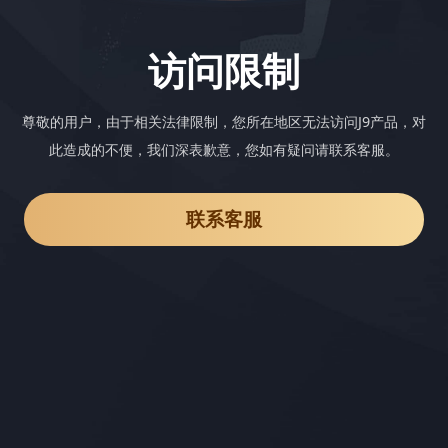
访问限制
尊敬的用户，由于相关法律限制，您所在地区无法访问J9产品，对
此造成的不便，我们深表歉意，您如有疑问请联系客服。
联系客服